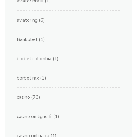
aviator brazil
(1)
aviator ng
(6)
Bankobet
(1)
bbrbet colombia
(1)
bbrbet mx
(1)
casino
(73)
casino en ligne fr
(1)
casino onlina ca
(1)