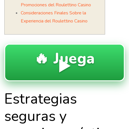
Promociones del Roulettino Casino
Consideraciones Finales Sobre la
Experiencia del Roulettino Casino
🔥 Juega
▶️
Estrategias
seguras y