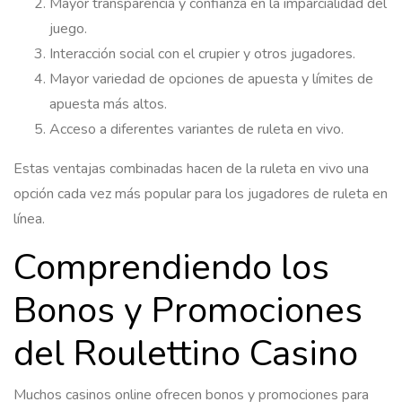
Mayor transparencia y confianza en la imparcialidad del
juego.
Interacción social con el crupier y otros jugadores.
Mayor variedad de opciones de apuesta y límites de
apuesta más altos.
Acceso a diferentes variantes de ruleta en vivo.
Estas ventajas combinadas hacen de la ruleta en vivo una
opción cada vez más popular para los jugadores de ruleta en
línea.
Comprendiendo los
Bonos y Promociones
del Roulettino Casino
Muchos casinos online ofrecen bonos y promociones para