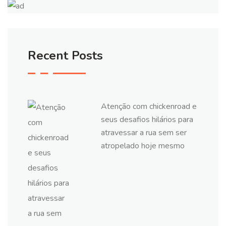
Recent Posts
Atenção com chickenroad e
seus desafios hilários para
atravessar a rua sem ser
atropelado hoje mesmo