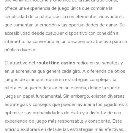
una variante moderna y dinámica de la ruleta tradicional,
ofrece una experiencia de juego única que combina la
simplicidad de la ruleta clásica con elementos innovadores
que aumentan la emoción y las oportunidades de ganar. Su
accesibilidad desde cualquier dispositivo con conexión a
internet lo ha convertido en un pasatiempo atractivo para un
público diverso.
El atractivo del
roulettino casino
radica en su sencillez y
en la adrenalina que genera cada giro. A diferencia de otros
juegos de azar que requieren estrategias complejas, la
ruleta es un juego de azar en su esencia, donde la suerte
juega un papel fundamental. Sin embargo, existen diversas
estrategias y consejos que pueden ayudar a los jugadores a
optimizar sus probabilidades de éxito y a disfrutar de una
experiencia de juego más responsable y consciente. Este
artículo explorará en detalle las estrategias más efectivas,