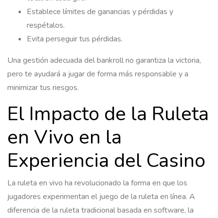
Establece límites de ganancias y pérdidas y
respétalos.
Evita perseguir tus pérdidas.
Una gestión adecuada del bankroll no garantiza la victoria,
pero te ayudará a jugar de forma más responsable y a
minimizar tus riesgos.
El Impacto de la Ruleta
en Vivo en la
Experiencia del Casino
La ruleta en vivo ha revolucionado la forma en que los
jugadores experimentan el juego de la ruleta en línea. A
diferencia de la ruleta tradicional basada en software, la