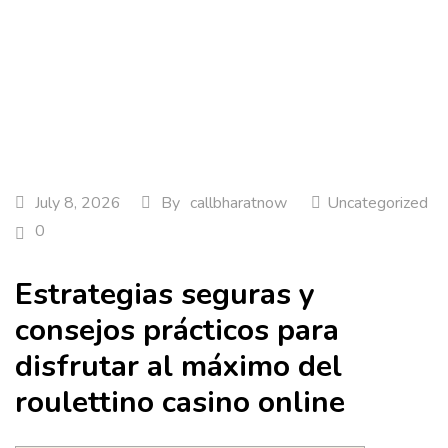
July 8, 2026
By
callbharatnow
Uncategorized
0
Estrategias seguras y
consejos prácticos para
disfrutar al máximo del
roulettino casino online