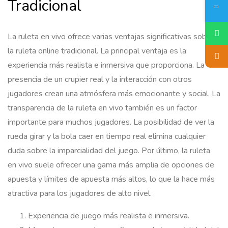
Tradicional
La ruleta en vivo ofrece varias ventajas significativas sobre
la ruleta online tradicional. La principal ventaja es la
experiencia más realista e inmersiva que proporciona. La
presencia de un crupier real y la interacción con otros
jugadores crean una atmósfera más emocionante y social. La
transparencia de la ruleta en vivo también es un factor
importante para muchos jugadores. La posibilidad de ver la
rueda girar y la bola caer en tiempo real elimina cualquier
duda sobre la imparcialidad del juego. Por último, la ruleta
en vivo suele ofrecer una gama más amplia de opciones de
apuesta y límites de apuesta más altos, lo que la hace más
atractiva para los jugadores de alto nivel.
Experiencia de juego más realista e inmersiva.