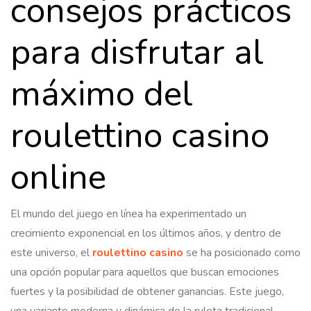
consejos prácticos
para disfrutar al
máximo del
roulettino casino
online
El mundo del juego en línea ha experimentado un
crecimiento exponencial en los últimos años, y dentro de
este universo, el
roulettino casino
se ha posicionado como
una opción popular para aquellos que buscan emociones
fuertes y la posibilidad de obtener ganancias. Este juego,