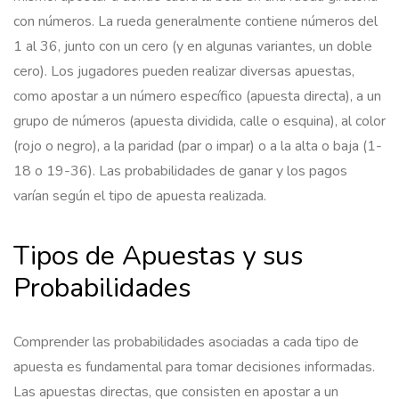
con números. La rueda generalmente contiene números del
1 al 36, junto con un cero (y en algunas variantes, un doble
cero). Los jugadores pueden realizar diversas apuestas,
como apostar a un número específico (apuesta directa), a un
grupo de números (apuesta dividida, calle o esquina), al color
(rojo o negro), a la paridad (par o impar) o a la alta o baja (1-
18 o 19-36). Las probabilidades de ganar y los pagos
varían según el tipo de apuesta realizada.
Tipos de Apuestas y sus
Probabilidades
Comprender las probabilidades asociadas a cada tipo de
apuesta es fundamental para tomar decisiones informadas.
Las apuestas directas, que consisten en apostar a un