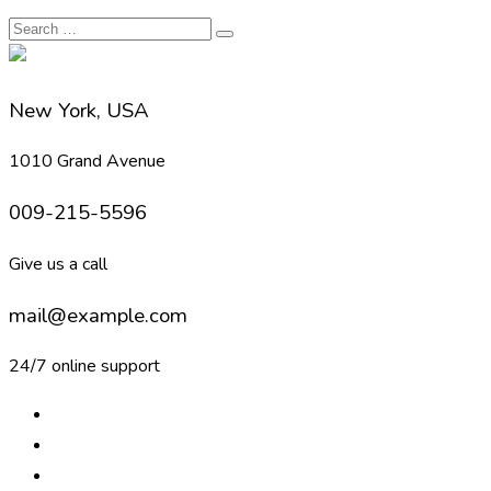
New York, USA
1010 Grand Avenue
009-215-5596
Give us a call
mail@example.com
24/7 online support