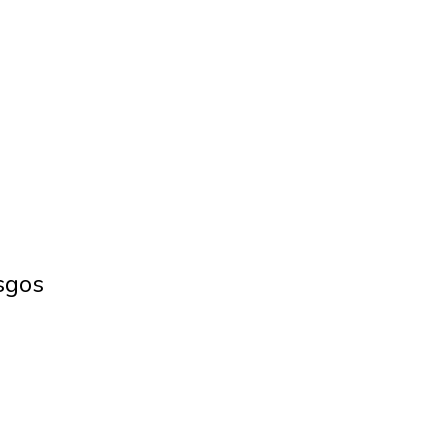
esgos