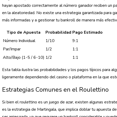
hayan apostado correctamente al número ganador reciben un pago,
en la aleatoriedad. No existe una estrategia garantizada para 
más informadas y a gestionar tu bankroll de manera más efectiv
Tipo de Apuesta
Probabilidad
Pago Estimado
Número Individual
1/10
9:1
Par/Impar
1/2
1:1
Alto/Bajo (1-5 / 6-10)
1/2
1:1
Esta tabla ilustra las probabilidades y los pagos típicos para 
ligeramente dependiendo del casino o plataforma en la que est
Estrategias Comunes en el Roulettino
Si bien el roulettino es un juego de azar, existen algunas estr
es la estrategia de Martingala, que implica doblar tu apuesta d
ser arriesgada, ya que requiere un bankroll considerable y puede