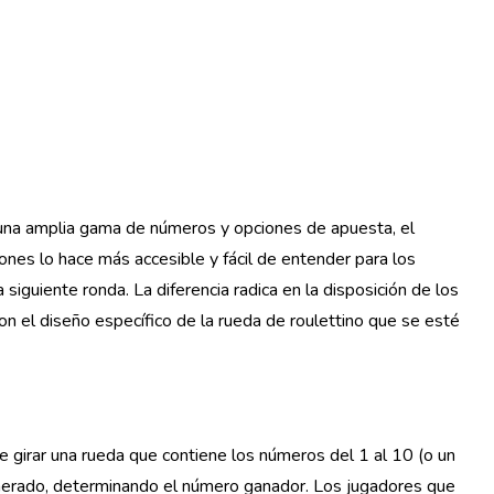
con una amplia gama de números y opciones de apuesta, el
ones lo hace más accesible y fácil de entender para los
siguiente ronda. La diferencia radica en la disposición de los
n el diseño específico de la rueda de roulettino que se esté
e girar una rueda que contiene los números del 1 al 10 (o un
 numerado, determinando el número ganador. Los jugadores que