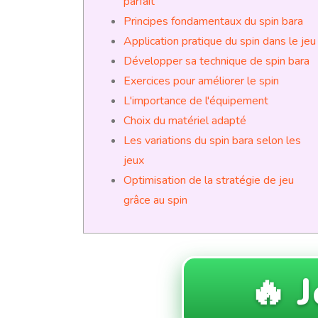
parfait
Principes fondamentaux du spin bara
Application pratique du spin dans le jeu
Développer sa technique de spin bara
Exercices pour améliorer le spin
L'importance de l'équipement
Choix du matériel adapté
Les variations du spin bara selon les
jeux
Optimisation de la stratégie de jeu
grâce au spin
🔥 J