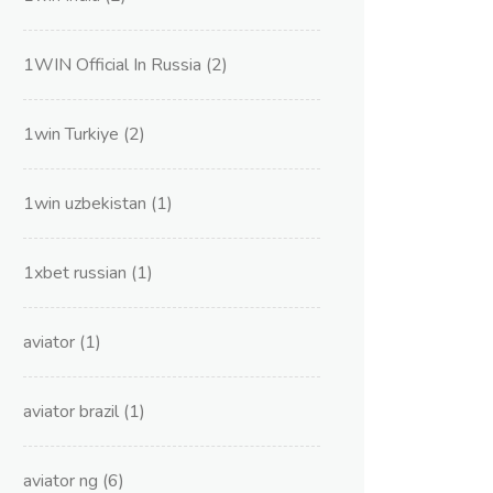
1WIN Official In Russia
(2)
1win Turkiye
(2)
1win uzbekistan
(1)
1xbet russian
(1)
aviator
(1)
aviator brazil
(1)
aviator ng
(6)