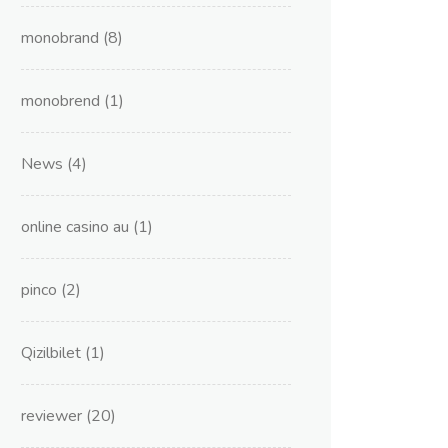
monobrand
(8)
monobrend
(1)
News
(4)
online casino au
(1)
pinco
(2)
Qizilbilet
(1)
reviewer
(20)