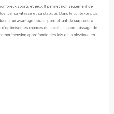
e nombreux sports et jeux. Il permet non seulement de
nfluencer sa vitesse et sa stabilité. Dans le contexte plus
ut donner un avantage décisif, permettant de surprendre
 d'optimiser les chances de succès. L'apprentissage de
 compréhension approfondie des lois de la physique en