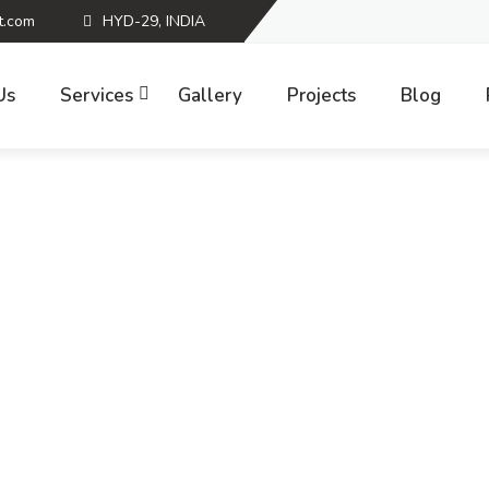
t.com
HYD-29, INDIA
Us
Services
Gallery
Projects
Blog
Home
Uncategorized
Élégance naturelle et…