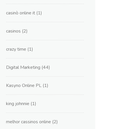
casinò online it
(1)
casinos
(2)
crazy time
(1)
Digital Marketing
(44)
Kasyno Online PL
(1)
king johnnie
(1)
melhor cassinos online
(2)