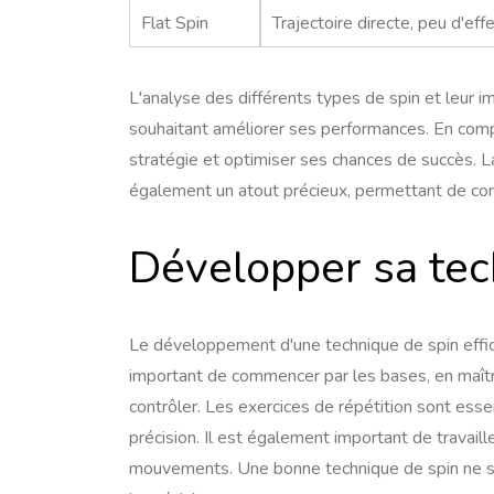
Flat Spin
Trajectoire directe, peu d'eff
L'analyse des différents types de spin et leur i
souhaitant améliorer ses performances. En compr
stratégie et optimiser ses chances de succès. La 
également un atout précieux, permettant de cont
Développer sa tec
Le développement d'une technique de spin effica
important de commencer par les bases, en maîtri
contrôler. Les exercices de répétition sont ess
précision. Il est également important de travaill
mouvements. Une bonne technique de spin ne se l