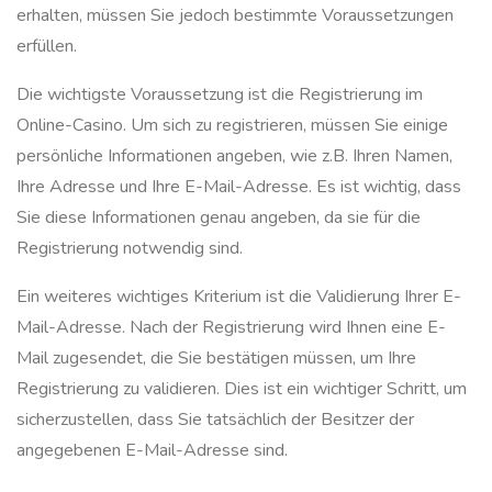
erhalten, müssen Sie jedoch bestimmte Voraussetzungen
erfüllen.
Die wichtigste Voraussetzung ist die Registrierung im
Online-Casino. Um sich zu registrieren, müssen Sie einige
persönliche Informationen angeben, wie z.B. Ihren Namen,
Ihre Adresse und Ihre E-Mail-Adresse. Es ist wichtig, dass
Sie diese Informationen genau angeben, da sie für die
Registrierung notwendig sind.
Ein weiteres wichtiges Kriterium ist die Validierung Ihrer E-
Mail-Adresse. Nach der Registrierung wird Ihnen eine E-
Mail zugesendet, die Sie bestätigen müssen, um Ihre
Registrierung zu validieren. Dies ist ein wichtiger Schritt, um
sicherzustellen, dass Sie tatsächlich der Besitzer der
angegebenen E-Mail-Adresse sind.