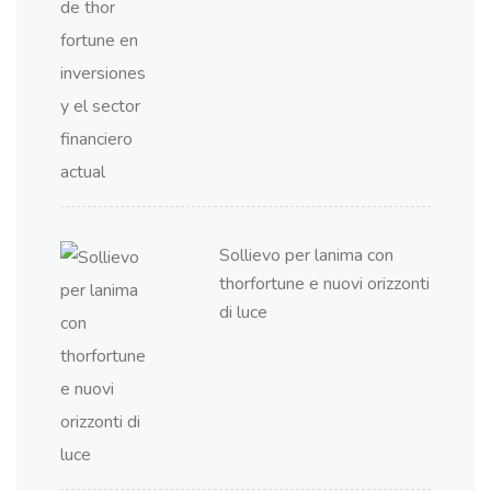
Sollievo per lanima con
thorfortune e nuovi orizzonti
di luce