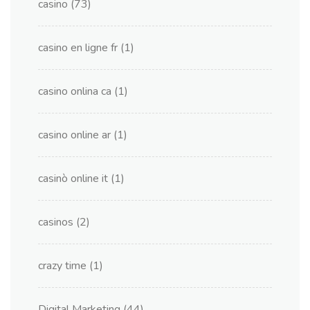
casino
(73)
casino en ligne fr
(1)
casino onlina ca
(1)
casino online ar
(1)
casinò online it
(1)
casinos
(2)
crazy time
(1)
Digital Marketing
(44)