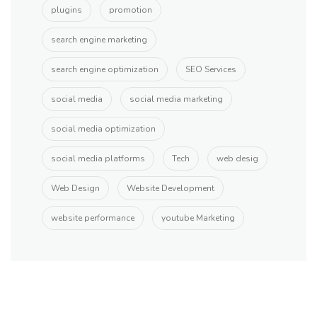
plugins
promotion
search engine marketing
search engine optimization
SEO Services
social media
social media marketing
social media optimization
social media platforms
Tech
web desig
Web Design
Website Development
website performance
youtube Marketing