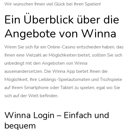
Wir wünschen Ihnen viel Glück bei Ihren Spielen!
Ein Überblick über die
Angebote von Winna
Wenn Sie sich für ein Online-Casino entschieden haben, das
Ihnen eine Vielzahl an Möglichkeiten bietet, sollten Sie sich
unbedingt mit den Angeboten von Winna
auseinandersetzen. Die Winna App bietet Ihnen die
Möglichkeit, Ihre Lieblings-Spielautomaten und Tischspiele
auf Ihrem Smartphone oder Tablet zu spielen, egal wo Sie
sich auf der Welt befinden.
Winna Login – Einfach und
bequem