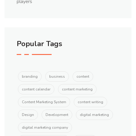
Popular Tags
branding
business
content
content calendar
content marketing
Content Marketing System
content writing
Design
Development
digital marketing
digital marketing company