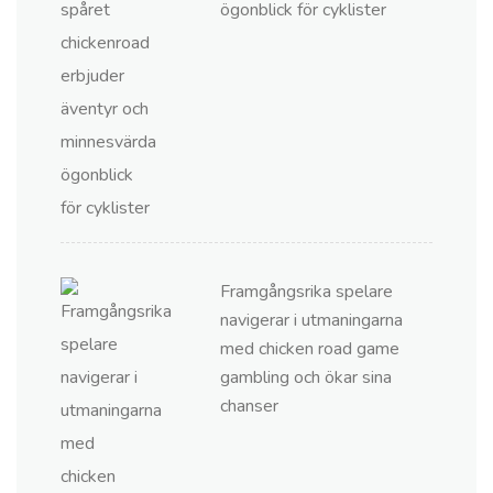
ögonblick för cyklister
Framgångsrika spelare
navigerar i utmaningarna
med chicken road game
gambling och ökar sina
chanser