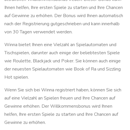
Ihnen helfen, Ihre ersten Spiele zu starten und Ihre Chancen
auf Gewinne zu erhöhen. Der Bonus wird Ihnen automatisch
nach der Registrierung gutgeschrieben und kann innerhalb
von 30 Tagen verwendet werden.
Winna bietet Ihnen eine Vielzahl an Spielautomaten und
Tischspielen, darunter auch einige der beliebtesten Spiele
wie Roulette, Blackjack und Poker. Sie können auch einige
der neuesten Spielautomaten wie Book of Ra und Sizzling
Hot spielen.
Wenn Sie sich bei Winna registriert haben, können Sie sich
auf eine Vielzahl an Spielen freuen und Ihre Chancen auf
Gewinne erhöhen. Der Willkommensbonus wird Ihnen
helfen, Ihre ersten Spiele zu starten und Ihre Chancen auf
Gewinne zu erhöhen.