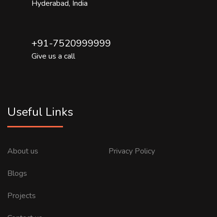
Hyderabad, India
+91-7520999999
Give us a call
Useful Links
About us
Privacy Policy
Blogs
Projects