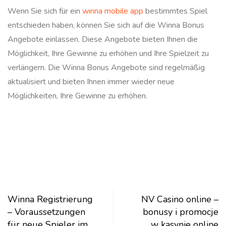
Wenn Sie sich für ein
winna mobile app
bestimmtes Spiel
entschieden haben, können Sie sich auf die Winna Bonus
Angebote einlassen. Diese Angebote bieten Ihnen die
Möglichkeit, Ihre Gewinne zu erhöhen und Ihre Spielzeit zu
verlängern. Die Winna Bonus Angebote sind regelmäßig
aktualisiert und bieten Ihnen immer wieder neue
Möglichkeiten, Ihre Gewinne zu erhöhen.
Winna Registrierung
NV Casino online –
– Voraussetzungen
bonusy i promocje
für neue Spieler im
w kasynie online