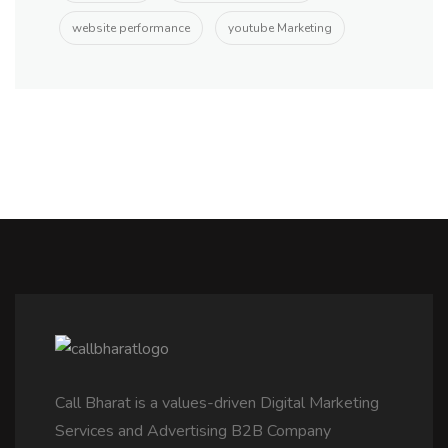
website performance
youtube Marketing
Call Bharat is a values-driven Digital Marketing
Services and Advertising B2B Company