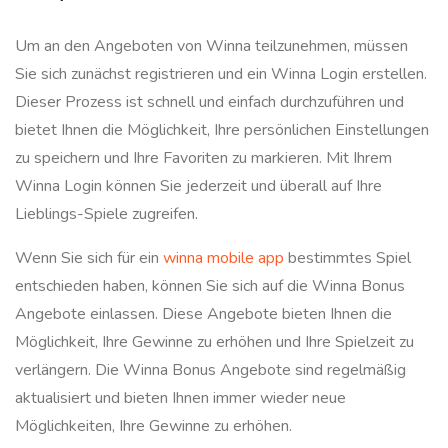
Um an den Angeboten von Winna teilzunehmen, müssen
Sie sich zunächst registrieren und ein Winna Login erstellen.
Dieser Prozess ist schnell und einfach durchzuführen und
bietet Ihnen die Möglichkeit, Ihre persönlichen Einstellungen
zu speichern und Ihre Favoriten zu markieren. Mit Ihrem
Winna Login können Sie jederzeit und überall auf Ihre
Lieblings-Spiele zugreifen.
Wenn Sie sich für ein
winna mobile app
bestimmtes Spiel
entschieden haben, können Sie sich auf die Winna Bonus
Angebote einlassen. Diese Angebote bieten Ihnen die
Möglichkeit, Ihre Gewinne zu erhöhen und Ihre Spielzeit zu
verlängern. Die Winna Bonus Angebote sind regelmäßig
aktualisiert und bieten Ihnen immer wieder neue
Möglichkeiten, Ihre Gewinne zu erhöhen.