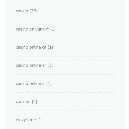
casino
(73)
casino en ligne fr
(1)
casino onlina ca
(1)
casino online ar
(1)
casinò online it
(1)
casinos
(2)
crazy time
(1)