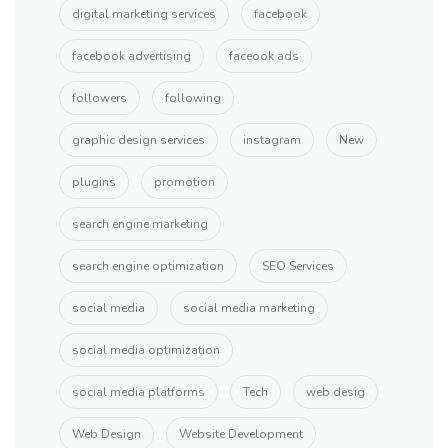
digital marketing services
facebook
facebook advertising
faceook ads
followers
following
graphic design services
instagram
New
plugins
promotion
search engine marketing
search engine optimization
SEO Services
social media
social media marketing
social media optimization
social media platforms
Tech
web desig
Web Design
Website Development