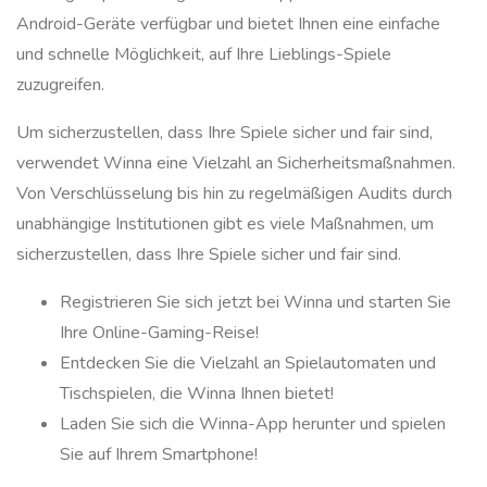
Android-Geräte verfügbar und bietet Ihnen eine einfache
und schnelle Möglichkeit, auf Ihre Lieblings-Spiele
zuzugreifen.
Um sicherzustellen, dass Ihre Spiele sicher und fair sind,
verwendet Winna eine Vielzahl an Sicherheitsmaßnahmen.
Von Verschlüsselung bis hin zu regelmäßigen Audits durch
unabhängige Institutionen gibt es viele Maßnahmen, um
sicherzustellen, dass Ihre Spiele sicher und fair sind.
Registrieren Sie sich jetzt bei Winna und starten Sie
Ihre Online-Gaming-Reise!
Entdecken Sie die Vielzahl an Spielautomaten und
Tischspielen, die Winna Ihnen bietet!
Laden Sie sich die Winna-App herunter und spielen
Sie auf Ihrem Smartphone!