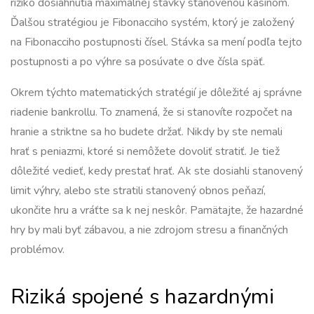
riziko dosiahnutia maximálnej stávky stanovenou kasínom.
Ďalšou stratégiou je Fibonacciho systém, ktorý je založený
na Fibonacciho postupnosti čísel. Stávka sa mení podľa tejto
postupnosti a po výhre sa posúvate o dve čísla späť.
Okrem týchto matematických stratégií je dôležité aj správne
riadenie bankrollu. To znamená, že si stanovíte rozpočet na
hranie a striktne sa ho budete držať. Nikdy by ste nemali
hrať s peniazmi, ktoré si nemôžete dovoliť stratiť. Je tiež
dôležité vedieť, kedy prestať hrať. Ak ste dosiahli stanovený
limit výhry, alebo ste stratili stanovený obnos peňazí,
ukončite hru a vráťte sa k nej neskôr. Pamätajte, že hazardné
hry by mali byť zábavou, a nie zdrojom stresu a finančných
problémov.
Riziká spojené s hazardnými