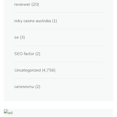
reviewer
(20)
ricky casino australia
(1)
se
(3)
SEO factor
(2)
Uncategorized
(4,756)
сателлиты
(2)