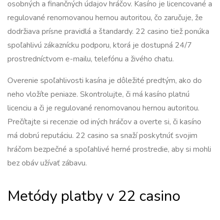
osobných a finančných údajov hráčov. Kasíno je licencované a
regulované renomovanou hernou autoritou, čo zaručuje, že
dodržiava prísne pravidlá a štandardy. 22 casino tiež ponúka
spoľahlivú zákaznícku podporu, ktorá je dostupná 24/7
prostredníctvom e-mailu, telefónu a živého chatu.
Overenie spoľahlivosti kasína je dôležité predtým, ako do
neho vložíte peniaze. Skontrolujte, či má kasíno platnú
licenciu a či je regulované renomovanou hernou autoritou.
Prečítajte si recenzie od iných hráčov a overte si, či kasíno
má dobrú reputáciu. 22 casino sa snaží poskytnúť svojim
hráčom bezpečné a spoľahlivé herné prostredie, aby si mohli
bez obáv užívať zábavu.
Metódy platby v 22 casino