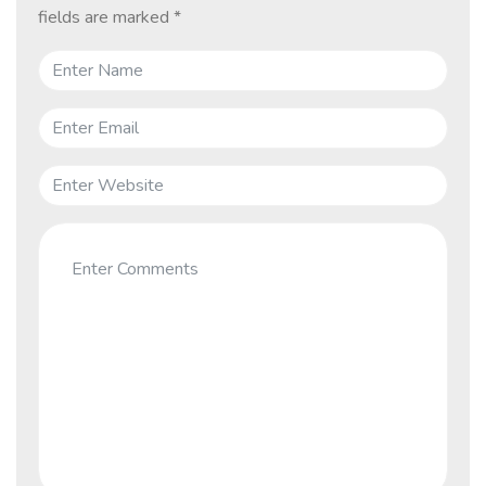
fields are marked
*