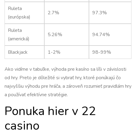
Ruleta
2.7%
97.3%
(európska)
Ruleta
5.26%
94.74%
(americká)
Blackjack
1-2%
98-99%
Ako vidíme v tabuľke, výhoda pre kasíno sa líši v závislosti
od hry. Preto je dôležité si vybrať hry, ktoré ponúkajú čo
najvyššiu výhodu pre hráča, a zároveň rozumieť pravidlám hry
a používať efektívne stratégie.
Ponuka hier v 22
casino