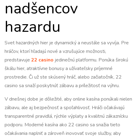
nadšencov
hazardu
Svet hazardných hier je dynamický a neustále sa vyvíja. Pre
hráčov, ktorí hľadajú nové a vzrušujúce možnosti,
predstavuje
22 casino
jedinečnú platformu. Ponúka širokú
škálu hier, atraktívne bonusy a užívateľsky príjemné
prostredie. Či už ste skúsený hráč, alebo začiatočník, 22
casino sa snaží poskytnúť zábavu a príležitosť na výhru.
V dnešnej dobe je dôležité, aby online kasína ponúkali nielen
zábavu, ale aj bezpečnosť a spoľahlivosť. Hráči očakávajú
transparentné pravidlá, rýchle výplaty a kvalitnú zákaznícku
podporu. Moderné kasína ako 22 casino sa snažia tieto
očakávania naplniť a zároveň inovovať svoje služby, aby