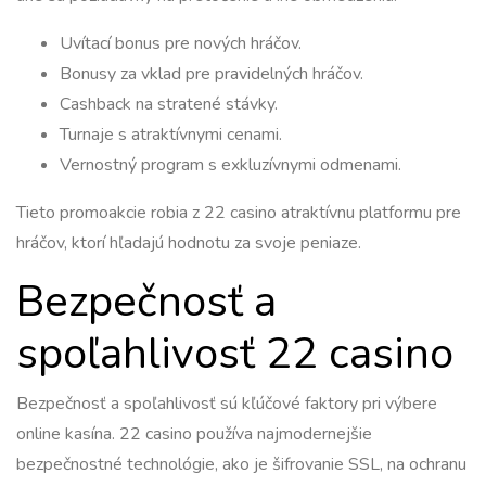
Uvítací bonus pre nových hráčov.
Bonusy za vklad pre pravidelných hráčov.
Cashback na stratené stávky.
Turnaje s atraktívnymi cenami.
Vernostný program s exkluzívnymi odmenami.
Tieto promoakcie robia z 22 casino atraktívnu platformu pre
hráčov, ktorí hľadajú hodnotu za svoje peniaze.
Bezpečnosť a
spoľahlivosť 22 casino
Bezpečnosť a spoľahlivosť sú kľúčové faktory pri výbere
online kasína. 22 casino používa najmodernejšie
bezpečnostné technológie, ako je šifrovanie SSL, na ochranu