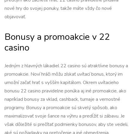
predtým ako začnete hrať. 22 casino pravidelne pridáva
nové hry do svojej ponuky, takže máte vždy čo nové
objavovať.
Bonusy a promoakcie v 22
casino
Jedným z hlavných lákadiel 22 casino sú atraktívne bonusy a
promoakcie. Noví hráči môžu získať uvítací bonus, ktorý im
umožní začať hrať s vyšším kapitálom. Okrem uvítacieho
bonusu 22 casino pravidelne ponúka aj iné promoakcie, ako
napríklad bonusy za vklad, cashback, turnaje a vernostné
programy. Bonusy a promoakcie sú skvelý spôsob, ako
maximalizovať svoje šance na výhru a predĺžiť si zábavu. Je
však dôležité si prečítať podmienky bonusov, aby ste vedeli,
aké sú požiadavky na pretočenie a iné obmedzenia.