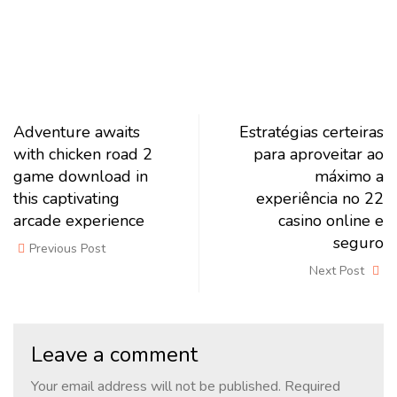
Adventure awaits
Estratégias certeiras
with chicken road 2
para aproveitar ao
game download in
máximo a
this captivating
experiência no 22
arcade experience
casino online e
seguro
Previous Post
Next Post
Leave a comment
Your email address will not be published.
Required