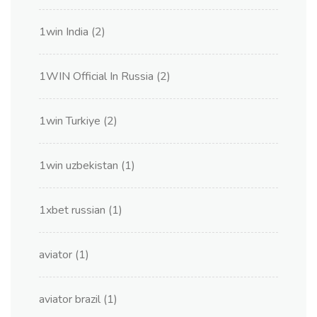
1win India
(2)
1WIN Official In Russia
(2)
1win Turkiye
(2)
1win uzbekistan
(1)
1xbet russian
(1)
aviator
(1)
aviator brazil
(1)