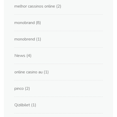
melhor cassinos online
(2)
monobrand
(8)
monobrend
(1)
News
(4)
online casino au
(1)
pinco
(2)
Qizilbilet
(1)