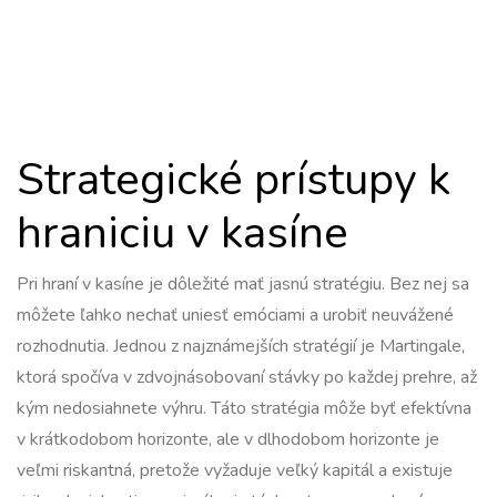
Strategické prístupy k
hraniciu v kasíne
Pri hraní v kasíne je dôležité mať jasnú stratégiu. Bez nej sa
môžete ľahko nechať uniesť emóciami a urobiť neuvážené
rozhodnutia. Jednou z najznámejších stratégií je Martingale,
ktorá spočíva v zdvojnásobovaní stávky po každej prehre, až
kým nedosiahnete výhru. Táto stratégia môže byť efektívna
v krátkodobom horizonte, ale v dlhodobom horizonte je
veľmi riskantná, pretože vyžaduje veľký kapitál a existuje