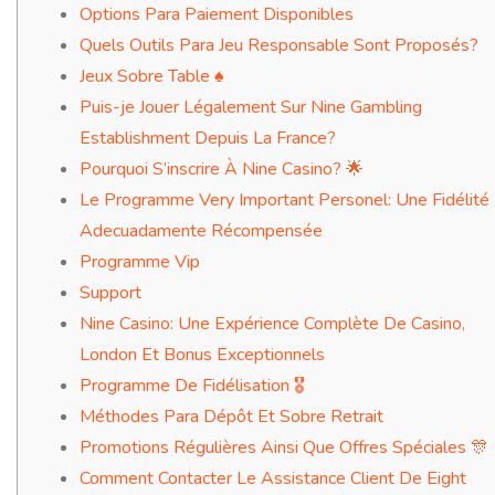
Options Para Paiement Disponibles
Quels Outils Para Jeu Responsable Sont Proposés?
Jeux Sobre Table ♠️
Puis-je Jouer Légalement Sur Nine Gambling
Establishment Depuis La France?
Pourquoi S’inscrire À Nine Casino? 🌟
Le Programme Very Important Personel: Une Fidélité
Adecuadamente Récompensée
Programme Vip
Support
Nine Casino: Une Expérience Complète De Casino,
London Et Bonus Exceptionnels
Programme De Fidélisation 🎖️
Méthodes Para Dépôt Et Sobre Retrait
Promotions Régulières Ainsi Que Offres Spéciales 🎊
Comment Contacter Le Assistance Client De Eight