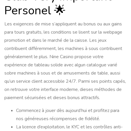
Personel 🌟
Les exigences de mise s’appliquent au bonus ou aux gains
para tours gratuits, les conditions se lisent sur la webpage
promotion et dans le marché de la caisse. Les jeux
contribuent différemment, les machines à sous contribuent
généralement le plus. Nine Casino propose votre
expérience de tableau solide avec algun catalogue varié
sobre machines à sous et de amusements de table, aussi
qu’un service client accessible 24/7. Parmi ses points capés,
on retrouve votre interface moderne, dieses méthodes de
paiement sécurisées et dieses bonus attractifs.
Commencez à jouer dès aujourd’hui et profitez para
nos généreuses récompenses de fidélité.
La licence d’exploitation, le KYC et les contrôles anti-