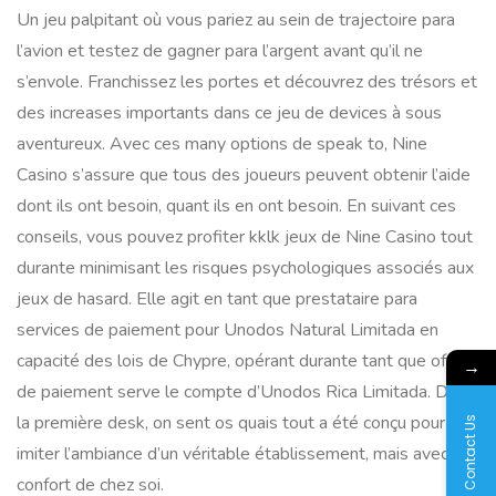
Un jeu palpitant où vous pariez au sein de trajectoire para
l’avion et testez de gagner para l’argent avant qu’il ne
s’envole. Franchissez les portes et découvrez des trésors et
des increases importants dans ce jeu de devices à sous
aventureux. Avec ces many options de speak to, Nine
Casino s’assure que tous des joueurs peuvent obtenir l’aide
dont ils ont besoin, quant ils en ont besoin. En suivant ces
conseils, vous pouvez profiter kklk jeux de Nine Casino tout
durante minimisant les risques psychologiques associés aux
jeux de hasard. Elle agit en tant que prestataire para
services de paiement pour Unodos Natural Limitada en
capacité des lois de Chypre, opérant durante tant que office
→
de paiement serve le compte d’Unodos Rica Limitada. Dès
la première desk, on sent os quais tout a été conçu pour
Contact Us
imiter l’ambiance d’un véritable établissement, mais avec le
confort de chez soi.