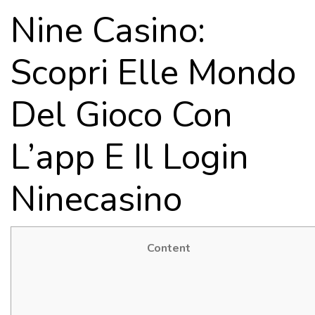
Nine Casino:
Scopri Elle Mondo
Del Gioco Con
L’app E Il Login
Ninecasino
Content