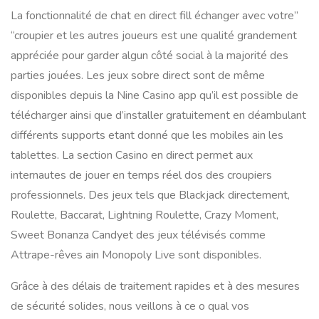
La fonctionnalité de chat en direct fill échanger avec votre”
“croupier et les autres joueurs est une qualité grandement
appréciée pour garder algun côté social à la majorité des
parties jouées. Les jeux sobre direct sont de même
disponibles depuis la Nine Casino app qu’il est possible de
télécharger ainsi que d’installer gratuitement en déambulant
différents supports etant donné que les mobiles ain les
tablettes. La section Casino en direct permet aux
internautes de jouer en temps réel dos des croupiers
professionnels. Des jeux tels que Blackjack directement,
Roulette, Baccarat, Lightning Roulette, Crazy Moment,
Sweet Bonanza Candyet des jeux télévisés comme
Attrape-rêves ain Monopoly Live sont disponibles.
Grâce à des délais de traitement rapides et à des mesures
de sécurité solides, nous veillons à ce o qual vos