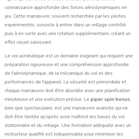
connaissance approfondie des forces aérodynamiques en
jeu. Cette manœuvre, souvent recherchée par les pilotes
expérimentés, consiste à entrer dans un vrillage contrôlé
puis à en sortir avec une rotation supplémentaire, créant un
effet visuel saisissant.
Le vol acrobatique est un domaine exigeant qui requiert une
préparation rigoureuse et une compréhension approfondie
de l'aérodynamique, de la mécanique du vol et des
performances de l'appareil. La sécurité est primordiale et
chaque manœuvre doit être abordée avec une planification
minutieuse et une exécution précise. Le
piper spin bonus
,
bien que spectaculaire, est une manœuvre avancée qui ne
doit être tentée qu'après avoir maîtrisé les bases du vol
stationnaire et du vrillage. Une formation adéquate avec un
instructeur qualifié est indispensable pour minimiser les