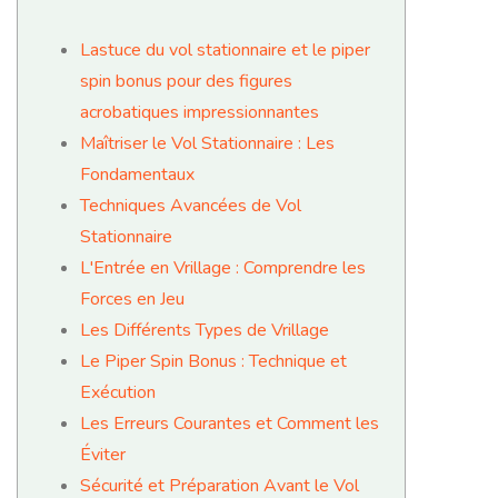
Lastuce du vol stationnaire et le piper
spin bonus pour des figures
acrobatiques impressionnantes
Maîtriser le Vol Stationnaire : Les
Fondamentaux
Techniques Avancées de Vol
Stationnaire
L'Entrée en Vrillage : Comprendre les
Forces en Jeu
Les Différents Types de Vrillage
Le Piper Spin Bonus : Technique et
Exécution
Les Erreurs Courantes et Comment les
Éviter
Sécurité et Préparation Avant le Vol