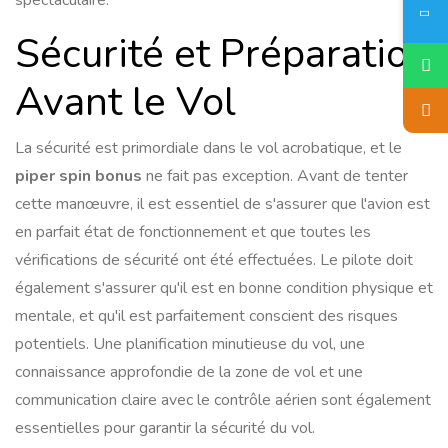
spectaculaire.
Sécurité et Préparation
Avant le Vol
La sécurité est primordiale dans le vol acrobatique, et le
piper spin bonus
ne fait pas exception. Avant de tenter
cette manœuvre, il est essentiel de s'assurer que l'avion est
en parfait état de fonctionnement et que toutes les
vérifications de sécurité ont été effectuées. Le pilote doit
également s'assurer qu'il est en bonne condition physique et
mentale, et qu'il est parfaitement conscient des risques
potentiels. Une planification minutieuse du vol, une
connaissance approfondie de la zone de vol et une
communication claire avec le contrôle aérien sont également
essentielles pour garantir la sécurité du vol.