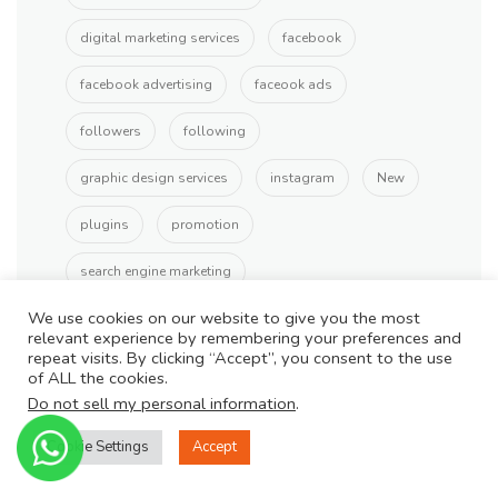
digital marketing services
facebook
facebook advertising
faceook ads
followers
following
graphic design services
instagram
New
plugins
promotion
search engine marketing
We use cookies on our website to give you the most
search engine optimization
SEO Services
relevant experience by remembering your preferences and
repeat visits. By clicking “Accept”, you consent to the use
social media
social media marketing
of ALL the cookies.
Do not sell my personal information
.
social media optimization
Cookie Settings
Accept
social media platforms
Tech
web desig