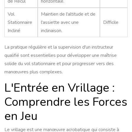
de Recul
horizontale.
Vol
Maintien de l'altitude et de
Stationnaire
l'assiette avec une
Difficile
Incliné
inclinaison.
La pratique régulière et la supervision d'un instructeur
qualifié sont essentielles pour développer une maîtrise
solide du vol stationnaire et pour progresser vers des
manœuvres plus complexes.
L'Entrée en Vrillage :
Comprendre les Forces
en Jeu
Le vrillage est une manœuvre acrobatique qui consiste à