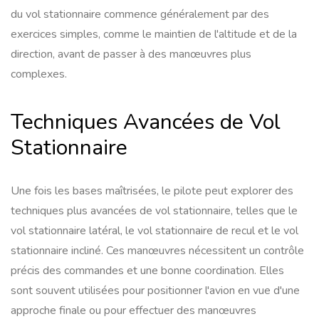
du vol stationnaire commence généralement par des
exercices simples, comme le maintien de l'altitude et de la
direction, avant de passer à des manœuvres plus
complexes.
Techniques Avancées de Vol
Stationnaire
Une fois les bases maîtrisées, le pilote peut explorer des
techniques plus avancées de vol stationnaire, telles que le
vol stationnaire latéral, le vol stationnaire de recul et le vol
stationnaire incliné. Ces manœuvres nécessitent un contrôle
précis des commandes et une bonne coordination. Elles
sont souvent utilisées pour positionner l'avion en vue d'une
approche finale ou pour effectuer des manœuvres