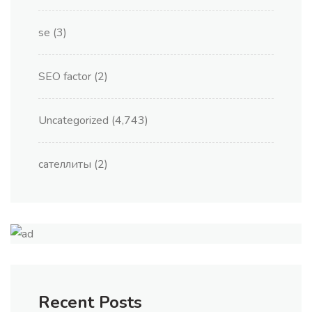
se
(3)
SEO factor
(2)
Uncategorized
(4,743)
сателлиты
(2)
Recent Posts