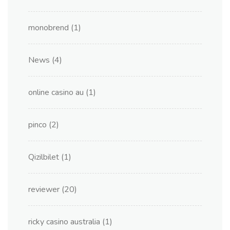
monobrend
(1)
News
(4)
online casino au
(1)
pinco
(2)
Qizilbilet
(1)
reviewer
(20)
ricky casino australia
(1)