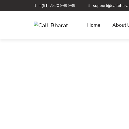
+(91) 7520 999 999
support@callbhara
Home
About 