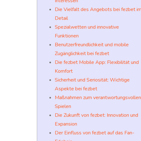
Interessen
Die Vielfalt des Angebots bei fezbet i
Detail
Spezialwetten und innovative
Funktionen
Benutzerfreundlichkeit und mobile
Zugänglichkeit bei fezbet
Die fezbet Mobile App: Flexibilität und
Komfort
Sicherheit und Seriosität: Wichtige
Aspekte bei fezbet
Maßnahmen zum verantwortungsvollen
Spielen
Die Zukunft von fezbet: Innovation und
Expansion
Der Einfluss von fezbet auf das Fan-