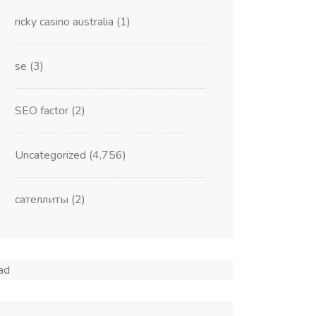
ricky casino australia
(1)
se
(3)
SEO factor
(2)
Uncategorized
(4,756)
сателлиты
(2)