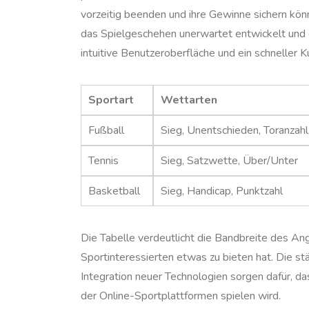
vorzeitig beenden und ihre Gewinne sichern könne
das Spielgeschehen unerwartet entwickelt und di
intuitive Benutzeroberfläche und ein schneller 
Sportart
Wettarten
Fußball
Sieg, Unentschieden, Toranzahl
Tennis
Sieg, Satzwette, Über/Unter
Basketball
Sieg, Handicap, Punktzahl
Die Tabelle verdeutlicht die Bandbreite des Ang
Sportinteressierten etwas zu bieten hat. Die s
Integration neuer Technologien sorgen dafür, da
der Online-Sportplattformen spielen wird.