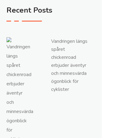
Recent Posts
Vandringen längs
spåret
chickenroad
erbjuder äventyr
och minnesvärda
ögonblick för
cyklister