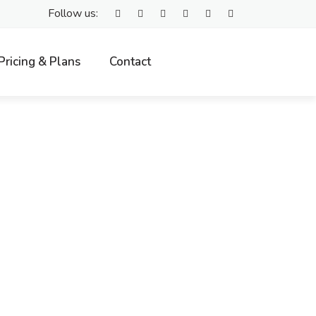
Follow us:
Pricing & Plans
Contact