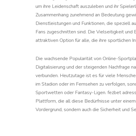
um ihre Leidenschaft auszuleben und ihr Spielerl
Zusammenhang zunehmend an Bedeutung gewin
Dienstleistungen und Funktionen, die speziell 
Fans zugeschnitten sind. Die Vielseitigkeit und 
attraktiven Option für alle, die ihre sportlichen
Die wachsende Popularität von Online-Sportpla
Digitalisierung und der steigenden Nachfrage n
verbunden. Heutzutage ist es für viele Menschen 
im Stadion oder im Fernsehen zu verfolgen, son
Sportwetten oder Fantasy-Ligen. fezbet adress
Plattform, die all diese Bedürfnisse unter einem
Vordergrund, sondern auch die Sicherheit und S