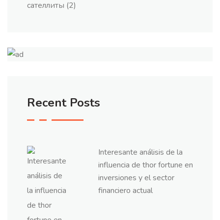
сателлиты
(2)
Recent Posts
Interesante análisis de la
influencia de thor fortune en
inversiones y el sector
financiero actual