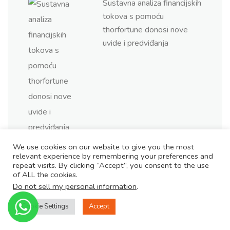
Sustavna analiza financijskih
tokova s pomoću
thorfortune donosi nove
uvide i predviđanja
We use cookies on our website to give you the most
relevant experience by remembering your preferences and
repeat visits. By clicking “Accept”, you consent to the use
of ALL the cookies.
Do not sell my personal information
.
Popular Tags
Cookie Settings
Accept