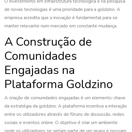
O investimento em infraestrutura tecnológica e na pesquisa
de novas tecnologias é uma prioridade para a goldzino. A
empresa acredita que a inovação é fundamental para se
manter relevante num mercado em constante mudança.
A Construção de
Comunidades
Engajadas na
Plataforma Goldzino
A criação de comunidades engajadas é um elemento-chave
da estratégia da goldzino. A plataforma incentiva a interação
entre os utilizadores através de fóruns de discussão, redes
sociais e eventos online. O objetivo é criar um ambiente
onde os utilizadores se sintam parte de um grupo e possam