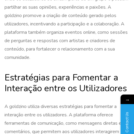
partilhar as suas opiniões, experiências e paixões. A
goldzino promove a criação de conteúdo gerado pelos
utilizadores, incentivando a participação e a colaboração. A
plataforma também organiza eventos online, como sessões
de perguntas e respostas com artistas e criadores de
conteúdo, para fortalecer o relacionamento com a sua
comunidade.
Estratégias para Fomentar a
Interação entre os Utilizadores
→
A goldzino utiliza diversas estratégias para fomentar a
interação entre os utilizadores. A plataforma oferece
Contact Us
ferramentas de comunicação, como mensagens diretas e
comentários, que permitem aos utilizadores interagirem