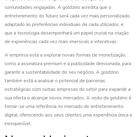
comunidades engajadas. A goldzino acredita que o
entretenimento do futuro será cada vez mais personalizado,
adaptado às preferências individuais de cada utilizador, e
que a tecnologia desempenhará um papel crucial na criação
de experiências cada vez mais imersivas e interativas.
A empresa está a explorar novas formas de monetização,
como a assinatura premium e a publicidade direcionada, para
garantir a sustentabilidade do seu negócio. A goldzino
também está a analisar o potencial de parcerias
estratégicas com outras empresas do setor para expandir a
sua oferta e alcançar novos mercados. A visão da goldzino é
tornar-se uma referência no mercado de entretenimento
digital, oferecendo aos seus clientes uma experiência única e
inesquecível.