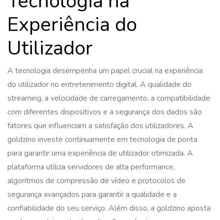
Tecnologia na
Experiência do
Utilizador
A tecnologia desempenha um papel crucial na experiência
do utilizador no entretenimento digital. A qualidade do
streaming, a velocidade de carregamento, a compatibilidade
com diferentes dispositivos e a segurança dos dados são
fatores que influenciam a satisfação dos utilizadores. A
goldzino investe continuamente em tecnologia de ponta
para garantir uma experiência de utilizador otimizada. A
plataforma utiliza servidores de alta performance,
algoritmos de compressão de vídeo e protocolos de
segurança avançados para garantir a qualidade e a
confiabilidade do seu serviço. Além disso, a goldzino aposta