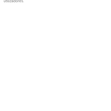
utilizadores.