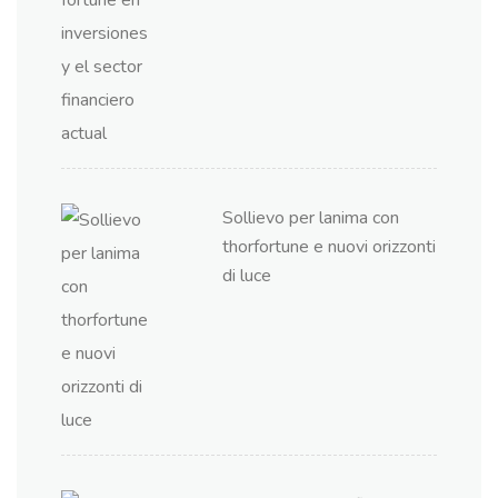
Sollievo per lanima con
thorfortune e nuovi orizzonti
di luce