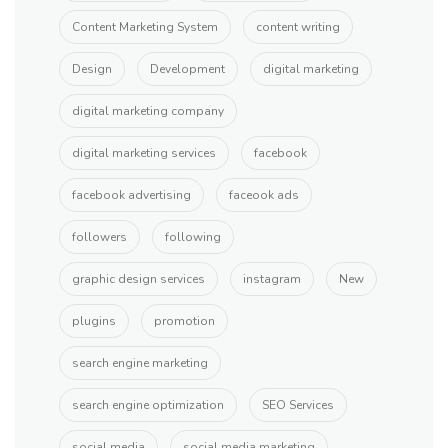
Content Marketing System
content writing
Design
Development
digital marketing
digital marketing company
digital marketing services
facebook
facebook advertising
faceook ads
followers
following
graphic design services
instagram
New
plugins
promotion
search engine marketing
search engine optimization
SEO Services
social media
social media marketing