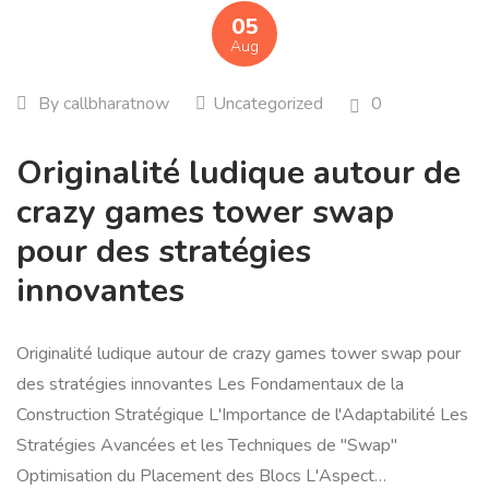
05
Aug
By
callbharatnow
Uncategorized
0
Originalité ludique autour de
crazy games tower swap
pour des stratégies
innovantes
Originalité ludique autour de crazy games tower swap pour
des stratégies innovantes Les Fondamentaux de la
Construction Stratégique L'Importance de l'Adaptabilité Les
Stratégies Avancées et les Techniques de "Swap"
Optimisation du Placement des Blocs L'Aspect…