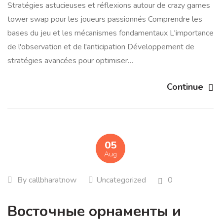
Stratégies astucieuses et réflexions autour de crazy games
tower swap pour les joueurs passionnés Comprendre les
bases du jeu et les mécanismes fondamentaux L'importance
de l'observation et de l'anticipation Développement de
stratégies avancées pour optimiser…
Continue
05
Aug
By
callbharatnow
Uncategorized
0
Восточные орнаменты и