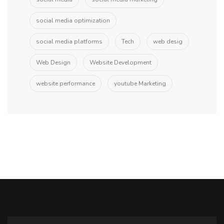
social media optimization
social media platforms
Tech
web desig
Web Design
Website Development
website performance
youtube Marketing