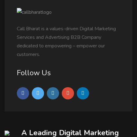
Call Bharat is a values-driven Digital Marketing
Services and Advertising B2B Company
dedicated to empowering – empower our
customers.
Follow Us
A Leading Digital Marketing