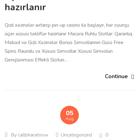
hazırlanır
Qızıl xəzinələr axtarışı pin-up casino ilə başlayır, hər oyunçu
üçün xüsusi təkliflər hazırlanır Macəra Ruhlu Slotlar: Qaranlıq
Məbəd və Gizli Xəzinələr Bonus Simvollarının Gücü Free
Spins Raundu və Xüsusi Simvollar Xüsusi Simvolun
Genişlənməsi Effekti Slotun…
Continue
05
Aug
By
callbharatnow
Uncategorized
0