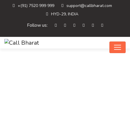
+(91) 7520 999 999
support@callbharat.com
HYD-29, INDIA
Follow us:
Home
Author Blogs