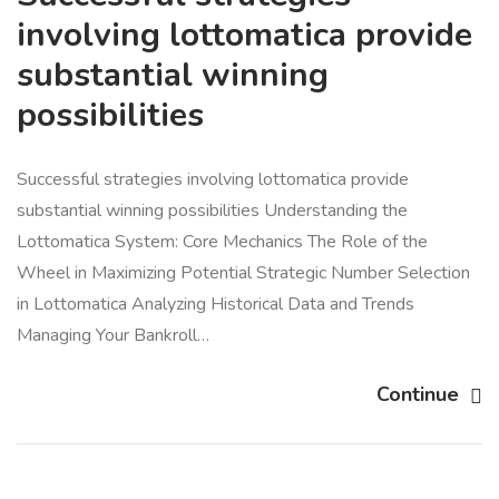
involving lottomatica provide
substantial winning
possibilities
Successful strategies involving lottomatica provide
substantial winning possibilities Understanding the
Lottomatica System: Core Mechanics The Role of the
Wheel in Maximizing Potential Strategic Number Selection
in Lottomatica Analyzing Historical Data and Trends
Managing Your Bankroll…
Continue