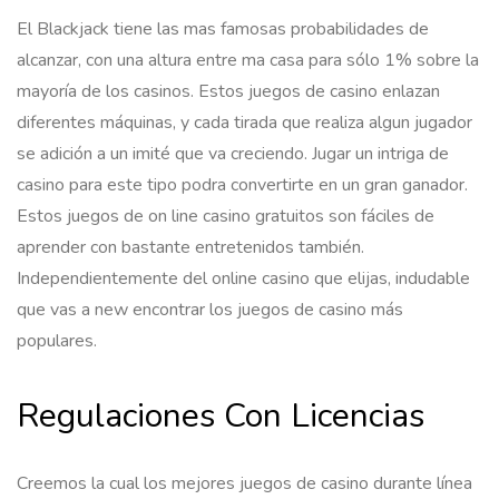
El Blackjack tiene las mas famosas probabilidades de
alcanzar, con una altura entre ma casa para sólo 1% sobre la
mayoría de los casinos. Estos juegos de casino enlazan
diferentes máquinas, y cada tirada que realiza algun jugador
se adición a un imité que va creciendo. Jugar un intriga de
casino para este tipo podra convertirte en un gran ganador.
Estos juegos de on line casino gratuitos son fáciles de
aprender con bastante entretenidos también.
Independientemente del online casino que elijas, indudable
que vas a new encontrar los juegos de casino más
populares.
Regulaciones Con Licencias
Creemos la cual los mejores juegos de casino durante línea