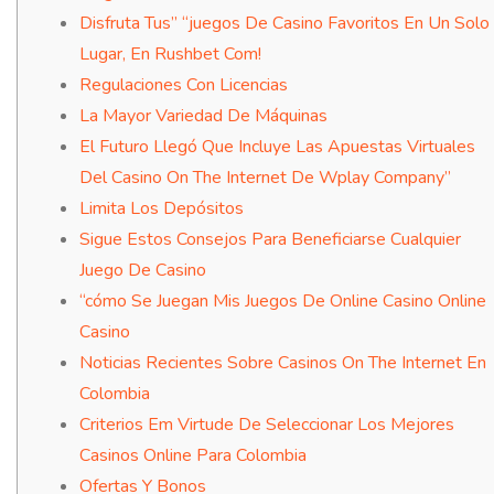
Disfruta Tus” “juegos De Casino Favoritos En Un Solo
Lugar, En Rushbet Com!
Regulaciones Con Licencias
La Mayor Variedad De Máquinas
El Futuro Llegó Que Incluye Las Apuestas Virtuales
Del Casino On The Internet De Wplay Company”
Limita Los Depósitos
Sigue Estos Consejos Para Beneficiarse Cualquier
Juego De Casino
“cómo Se Juegan Mis Juegos De Online Casino Online
Casino
Noticias Recientes Sobre Casinos On The Internet En
Colombia
Criterios Em Virtude De Seleccionar Los Mejores
Casinos Online Para Colombia
Ofertas Y Bonos