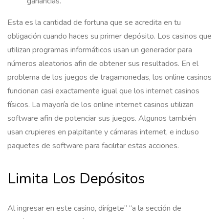
ganancias.
Esta es la cantidad de fortuna que se acredita en tu
obligación cuando haces su primer depósito. Los casinos que
utilizan programas informáticos usan un generador para
números aleatorios afin de obtener sus resultados. En el
problema de los juegos de tragamonedas, los online casinos
funcionan casi exactamente igual que los internet casinos
físicos. La mayoría de los online internet casinos utilizan
software afin de potenciar sus juegos. Algunos también
usan crupieres en palpitante y cámaras internet, e incluso
paquetes de software para facilitar estas acciones.
Limita Los Depósitos
Al ingresar en este casino, dirígete” “a la sección de