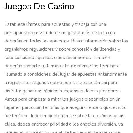
Juegos De Casino
Establece límites para apuestas y trabaja con una
presupuesto em virtude de no gastar más de lo la cual
deberías en todas las apuestas. Busca información sobre los
organismos reguladores y sobre concesión de licencias y
sólo considera aquellos sitios reconocidos. También
deberías tomarte tu tiempo afin de revisar los términos”
“sumado a condiciones del lugar de apuestas anteriormente
a registrarte. Algunos sobre estos sitios están ahí para
disfrutar ganancias rápidas a expensas de mis jugadores.
Antes para empezar a mirar los juegos disponibles en un
lugar en particular, tendrías que asegurarte de o qual el sitio
fue legítimo. Independientemente sobre la opción os quais
elijas, debes entregar prioridad a los angeles diversión, ya
que es el propósito principal de los juegos de azar sobre