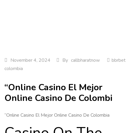
November 4, 2024
By
callbharatnow
bbrbet
colombia
“Online Casino El Mejor
Online Casino De Colombi
“Online Casino El Mejor Online Casino De Colombia
Casino On The