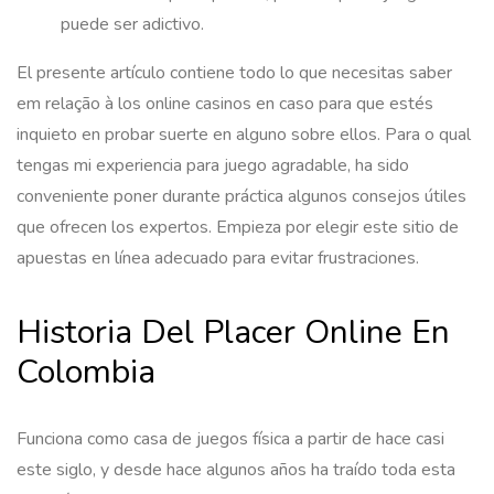
puede ser adictivo.
El presente artículo contiene todo lo que necesitas saber
em relação à los online casinos en caso para que estés
inquieto en probar suerte en alguno sobre ellos. Para o qual
tengas mi experiencia para juego agradable, ha sido
conveniente poner durante práctica algunos consejos útiles
que ofrecen los expertos. Empieza por elegir este sitio de
apuestas en línea adecuado para evitar frustraciones.
Historia Del Placer Online En
Colombia
Funciona como casa de juegos física a partir de hace casi
este siglo, y desde hace algunos años ha traído toda esta