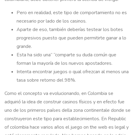
Pero en realidad, este tipo de comportamiento no es
necesario por lado de los casinos.
Aparte de eso, también deberías testear los botes
progresivos puesto que pueden permitirte ganar a lo
grande.
Esta ha sido una” “comparte su duda común que
forman la mayoría de los nuevos apostadores.
Intenta encontrar juegos o qual ofrezcan al menos una
tasa sobre retorno del 98%.
Como el concepto va evolucionando, en Colombia se
adquirió la idea de construir casinos físicos y en efecto fue
uno de los primeros países della zona continentale donde se
construyeron este tipo para establecimientos. En Republic
of colombia hace varios años el juego on the web es legal y