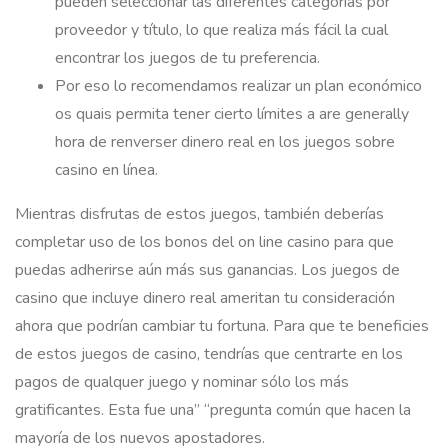
pueden seleccionar las diferentes categorías por
proveedor y título, lo que realiza más fácil la cual
encontrar los juegos de tu preferencia.
Por eso lo recomendamos realizar un plan económico
os quais permita tener cierto límites a are generally
hora de renverser dinero real en los juegos sobre
casino en línea.
Mientras disfrutas de estos juegos, también deberías
completar uso de los bonos del on line casino para que
puedas adherirse aún más sus ganancias. Los juegos de
casino que incluye dinero real ameritan tu consideración
ahora que podrían cambiar tu fortuna. Para que te beneficies
de estos juegos de casino, tendrías que centrarte en los
pagos de qualquer juego y nominar sólo los más
gratificantes. Esta fue una” “pregunta común que hacen la
mayoría de los nuevos apostadores.