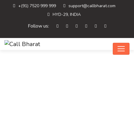
+(91) 7520 999 999
support@callbharat.com
HYD-29, INDIA
Follow us:
Home
bbrbet colombia
“Online Casino El…