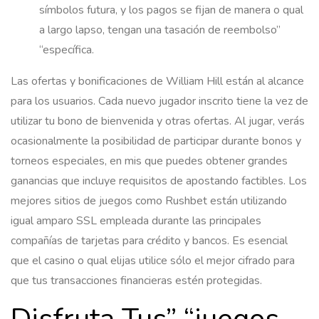
símbolos futura, y los pagos se fijan de manera o qual
a largo lapso, tengan una tasación de reembolso”
“específica.
Las ofertas y bonificaciones de William Hill están al alcance
para los usuarios. Cada nuevo jugador inscrito tiene la vez de
utilizar tu bono de bienvenida y otras ofertas. Al jugar, verás
ocasionalmente la posibilidad de participar durante bonos y
torneos especiales, en mis que puedes obtener grandes
ganancias que incluye requisitos de apostando factibles. Los
mejores sitios de juegos como Rushbet están utilizando
igual amparo SSL empleada durante las principales
compañías de tarjetas para crédito y bancos. Es esencial
que el casino o qual elijas utilice sólo el mejor cifrado para
que tus transacciones financieras estén protegidas.