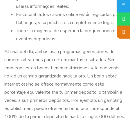
usaras informações reales.
En Colombia, los casinos online están regulados por
Coljuegos, y su práctica es completamente legal.
Todo sin exigencia de esperar a la programación de los
eventos deportivos.
Al final del día, ambas usan programas generadores de
números aleatorios para determinar tus resultados. Sin
embargo, estos bonos tienen restricciones y, lo que verás,
no kid un camino garantizado hacia la oro. Un bono sobre
internet casino se ofrece normalmente como este
porcentaje equivalente the tu primer depósito, o también a
veces, a sus primeros depósitos. Por ejemplo, un gambling
establishment puede ofrecer un bono que corresponde al
100% de tu primer depósito de hasta a single. 000 dólares.