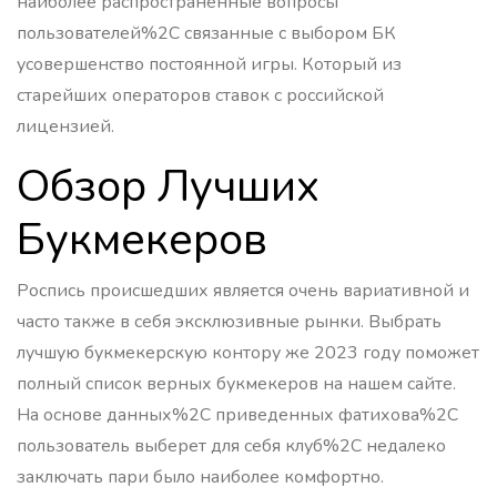
наиболее распространенные вопросы
пользователей%2C связанные с выбором БК
усовершенство постоянной игры. Который из
старейших операторов ставок с российской
лицензией.
Обзор Лучших
Букмекеров
Роспись происшедших является очень вариативной и
часто также в себя эксклюзивные рынки. Выбрать
лучшую букмекерскую контору же 2023 году поможет
полный список верных букмекеров на нашем сайте.
На основе данных%2C приведенных фатихова%2C
пользователь выберет для себя клуб%2C недалеко
заключать пари было наиболее комфортно.