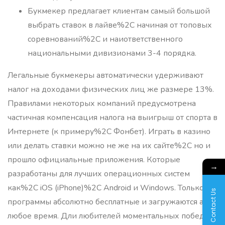
Букмекер предлагает клиентам самый большой
выбрать ставок в лайве%2C начиная от топовых
соревнований%2C и наиответственного
национальными дивизионами 3-4 порядка.
Легальные букмекеры автоматически удерживают
налог на доходами физических лиц же размере 13%.
Правилами некоторых компаний предусмотрена
частичная компенсация налога на выигрыш от спорта в
Интернете (к примеру%2C Фонбет). Играть в казино
или делать ставки можно не же на их сайте%2C но и
прошло официальные приложения. Которые
→
разработаны для лучших операционных систем
как%2C iOS (iPhone)%2C Android и Windows. Только
Contact Us
программы абсолютно бесплатные и загружаются а
любое время. Дли любителей моментальных побед на