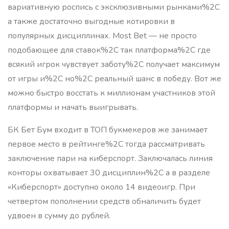
вариативную роспись с эксклюзивными рынками%2C
а также достаточно выгодные котировки в
популярных дисциплинах. Most Bet — не просто
подобающее для ставок%2C так платформа%2C где
всякий игрок чувствует заботу%2C получает максимум
от игры и%2C но%2C реальный шанс в победу. Вот же
можно быстро восстать к миллионам участников этой
платформы и начать выигрывать.
БК Бет Бум входит в ТОП букмекеров же занимает
первое место в рейтинге%2C тогда рассматривать
заключение пари на киберспорт. Заключалась линия
конторы охватывает 30 дисциплин%2C а в разделе
«Киберспорт» доступно около 14 видеоигр. При
четвертом пополнении средств обналичить будет
удвоен в сумму до рублей.