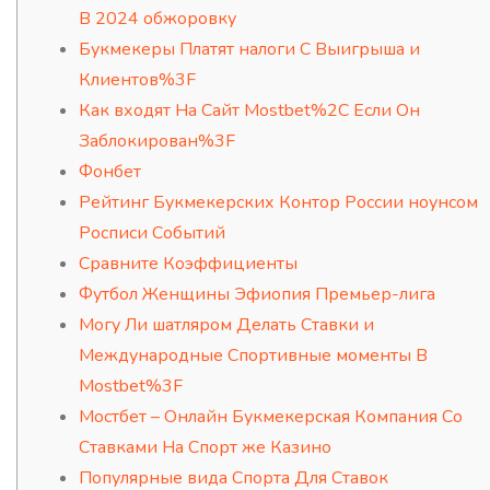
В 2024 обжоровку
Букмекеры Платят налоги С Выигрыша и
Клиентов%3F
Как входят На Сайт Mostbet%2C Если Он
Заблокирован%3F
Фонбет
Рейтинг Букмекерских Контор России ноунсом
Росписи Событий
Сравните Коэффициенты
Футбол Женщины Эфиопия Премьер-лига
Могу Ли шатляром Делать Ставки и
Международные Спортивные моменты В
Mostbet%3F
Мостбет – Онлайн Букмекерская Компания Со
Ставками На Спорт же Казино
Популярные вида Спорта Для Ставок