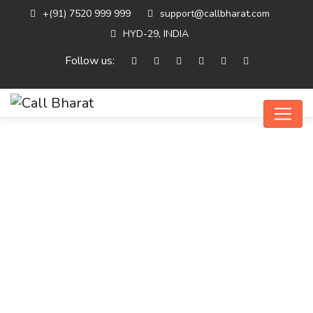
+(91) 7520 999 999
support@callbharat.com
HYD-29, INDIA
Follow us:
Home
casino
Лучшие Букмекерские Конторы…