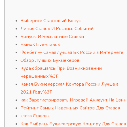
Выберите Стартовый Бонус
Линия Ставок И Роспись Событий
Бонусы И Бесплатные Ставки
Рынок Live-ставок
Фонбет — Самая лучшая Бк России а Интернете
Обзор Лучших Букмекеров
Куда обращаясь При Возникновении
нерешенных%3F
Какая Букмекерская Контора России Лучше а
2021 Году%3F
как Зарегистрировать Игровой Аккаунт На 1вин
Рейтинг Самых Надежных Сайтов Для Ставок
«лига Ставок»
Как Выбрать Букмекерскую Контору Для Ставок