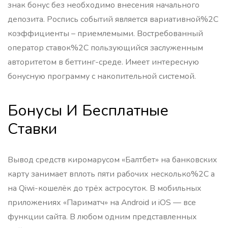
знак бонус без необходимо внесения начального
депозита. Роспись событий является вариативной%2C
коэффициенты – приемлемыми. Востребованный
оператор ставок%2C пользующийся заслуженным
авторитетом в беттинг-среде. Имеет интересную
бонусную программу с накопительной системой.
Бонусы И Бесплатные
Ставки
Вывод средств киромарусом «Балтбет» на банковских
карту занимает вплоть пяти рабочих несколько%2C а
на Qiwi-кошелёк до трёх астросуток. В мобильных
приложениях «Париматч» на Android и iOS — все
функции сайта. В любом одним представленных