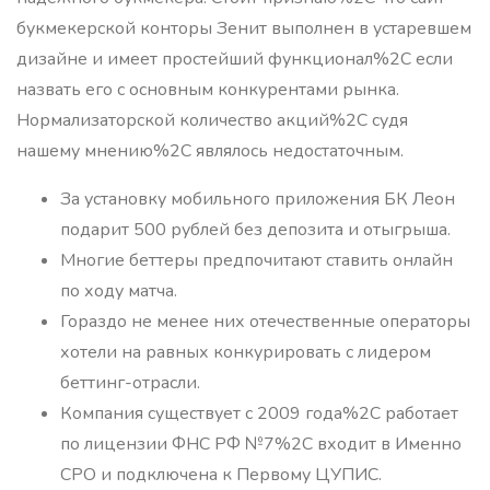
букмекерской конторы Зенит выполнен в устаревшем
дизайне и имеет простейший функционал%2C если
назвать его с основным конкурентами рынка.
Нормализаторской количество акций%2C судя
нашему мнению%2C являлось недостаточным.
За установку мобильного приложения БК Леон
подарит 500 рублей без депозита и отыгрыша.
Многие беттеры предпочитают ставить онлайн
по ходу матча.
Гораздо не менее них отечественные операторы
хотели на равных конкурировать с лидером
беттинг-отрасли.
Компания существует с 2009 года%2C работает
по лицензии ФНС РФ №7%2C входит в Именно
СРО и подключена к Первому ЦУПИС.