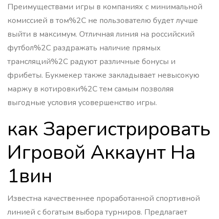
Преимуществами игры в компаниях с минимальной
комиссией в том%2C не пользователю будет лучше
выйти в максимум. Отличная линия на российский
футбол%2C раздражать наличие прямых
трансляций%2C радуют различные бонусы и
фрибеты. Букмекер также закладывает невысокую
маржу в котировки%2C тем самым позволяя
выгодные условия усовершенство игры.
как Зарегистрировать
Игровой Аккаунт На
1вин
Известна качественнее проработанной спортивной
линией с богатым выбора турниров. Предлагает