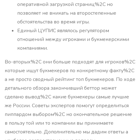
оперативной загрузкой страниц%2C но
позволяет не вникать на второстепенные
обстоятельства во время игры.
Единый ЦУПИС являлось регулятором
отношений между игроками и букмекерскими
компаниями.
Во-вторых%2C они больше подходят для игроков%2C
которые ищут букмекеров по конкретному факту%2C
а не просто сводный рейтинг топ букмекеров. По ходе
детального обзора закончивший беттор может
сделано вывод%2C какие букмекеры самые лучшие
же России. Советы экспертов помогут определиться
пиппардом выбором%2C но окончательное решение
в пользу той или то компании вы принимаете
самостоятельно. Дополнительно мы дадим ответы а