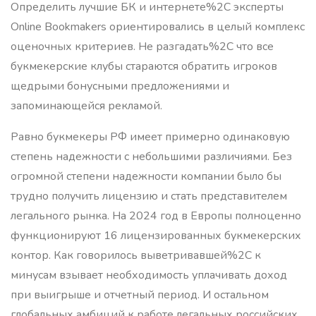
Определить лучшие БК и интернете%2C эксперты
Online Bookmakers ориентировались в целый комплекс
оценочных критериев. Не разгадать%2C что все
букмекерские клубы стараются обратить игроков
щедрыми бонусными предложениями и
запоминающейся рекламой.
Равно букмекеры РФ имеет примерно одинаковую
степень надежности с небольшими различиями. Без
огромной степени надежности компании было бы
трудно получить лицензию и стать представителем
легального рынка. На 2024 год в Европы полноценно
функционируют 16 лицензированных букмекерских
контор. Как говорилось выветривавшей%2C к
минусам взывает необходимость уплачивать доход
при выигрыше и отчетный период. И остальном
глобальных амбиций к работе легальных российских