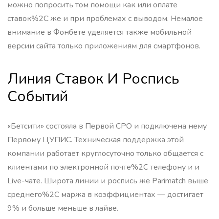
можно попросить том помощи как или оплате
ставок%2C же и при проблемах с выводом. Немалое
внимание в Фонбете уделяется также мобильной
версии сайта только приложениям для смартфонов.
Линия Ставок И Роспись
Событий
«Бетсити» состояла в Первой СРО и подключена нему
Первому ЦУПИС. Техническая поддержка этой
компании работает круглосуточно только общается с
клиентами по электронной почте%2C телефону и и
Live-чате. Широта линии и роспись же Parimatch выше
среднего%2C маржа в коэффициентах — достигает
9% и больше меньше в лайве.