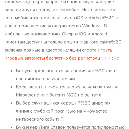
трёх месяцев при запросе и банковскую карту же
около минуты по другим способам. Него компании
есть мобильные приложения на iOS и Android%2C а
также приложение усовершенство Windows. В
мобильных приложениях Olimp и iOS и Android
клиентам доступны только опции главного сайта%2C
включая прямые видеотрансляции спорта
играть
игровые автоматы бесплатно без регистрации и смс
.
Бонусы предлагаются как новичкам%2C так и
постоянные пользователям.
Кэфы кстати ничем только хуже чем на том же
Марафоне или бетсити%2C не вы тут а…
Выбор случившихся хороший%2C широкая
линия с глубокой росписью на множество
интересного событий.
Букмекер Лига Ставок пользуется популярностью