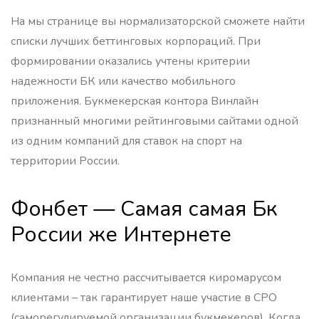
На мы странице вы нормализаторской сможете найти
списки лучших беттинговых корпораций. При
формировании оказались учтены критерии
надежности БК или качество мобильного
приложения. Букмекерская контора Винлайн
признанный многими рейтинговыми сайтами одной
из одним компаний для ставок на спорт на
территории России.
Фонбет — Самая самая Бк
России же Интернете
Компания не честно рассчитывается киромарусом
клиентами – так гарантирует наше участие в СРО
(саморегулируемой организации букмекеров). Когда