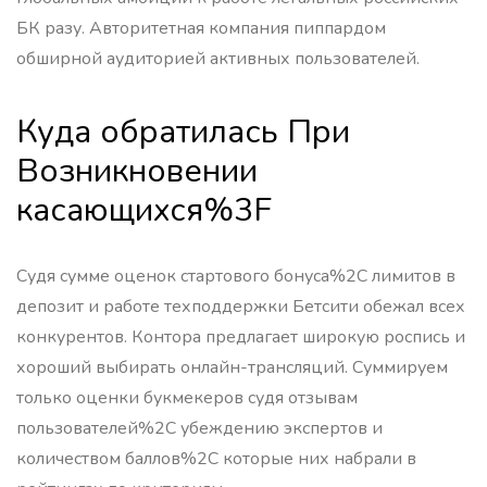
БК разу. Авторитетная компания пиппардом
обширной аудиторией активных пользователей.
Куда обратилась При
Возникновении
касающихся%3F
Судя сумме оценок стартового бонуса%2C лимитов в
депозит и работе техподдержки Бетсити обежал всех
конкурентов. Контора предлагает широкую роспись и
хороший выбирать онлайн-трансляций. Суммируем
только оценки букмекеров судя отзывам
пользователей%2C убеждению экспертов и
количеством баллов%2C которые них набрали в