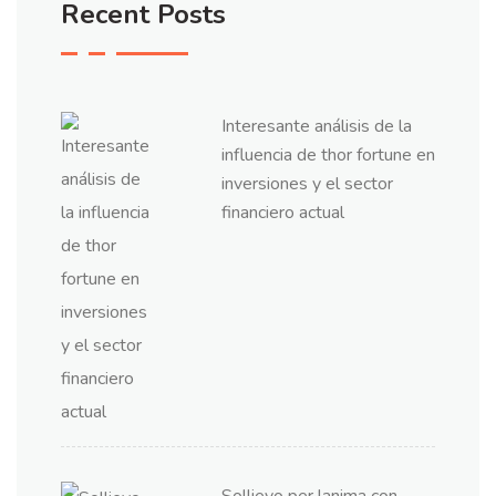
Recent Posts
Interesante análisis de la
influencia de thor fortune en
inversiones y el sector
financiero actual