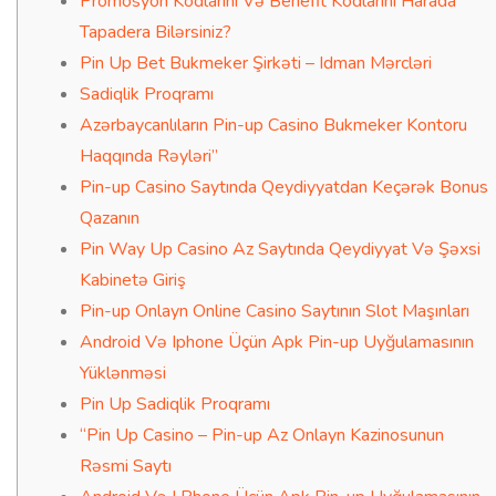
Promosyon Kodlarını Və Benefit Kodlarını Harada
Tapadera Bilərsiniz?
Pin Up Bet Bukmeker Şirkəti – Idman Mərcləri
Sadiqlik Proqramı
Azərbaycanlıların Pin-up Casino Bukmeker Kontoru
Haqqında Rəyləri”
Pin-up Casino Saytında Qeydiyyatdan Keçərək Bonus
Qazanın
Pin Way Up Casino Az Saytında Qeydiyyat Və Şəxsi
Kabinetə Giriş
Pin-up Onlayn Online Casino Saytının Slot Maşınları
Android Və Iphone Üçün Apk Pin-up Uyğulamasının
Yüklənməsi
Pin Up Sadiqlik Proqramı
“Pin Up Casino – Pin-up Az Onlayn Kazinosunun
Rəsmi Saytı