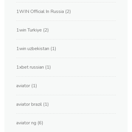
1WIN Official In Russia
(2)
1win Turkiye
(2)
1win uzbekistan
(1)
1xbet russian
(1)
aviator
(1)
aviator brazil
(1)
aviator ng
(6)