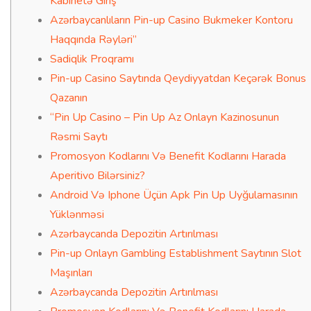
Kabinetə Giriş
Azərbaycanlıların Pin-up Casino Bukmeker Kontoru
Haqqında Rəyləri”
Sadiqlik Proqramı
Pin-up Casino Saytında Qeydiyyatdan Keçərək Bonus
Qazanın
“Pin Up Casino – Pin Up Az Onlayn Kazinosunun
Rəsmi Saytı
Promosyon Kodlarını Və Benefit Kodlarını Harada
Aperitivo Bilərsiniz?
Android Və Iphone Üçün Apk Pin Up Uyğulamasının
Yüklənməsi
Azərbaycanda Depozitin Artırılması
Pin-up Onlayn Gambling Establishment Saytının Slot
Maşınları
Azərbaycanda Depozitin Artırılması