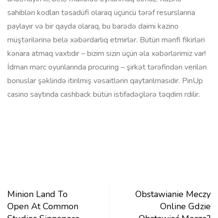
sahibləri kodları təsadüfi olaraq üçüncü tərəf resurslarına
paylayır və bir qayda olaraq, bu barədə daimi kazino
müştərilərinə belə xəbərdarlıq etmirlər. Bütün mənfi fikirləri
kənara atmaq vaxtıdır – bizim sizin üçün əla xəbərlərimiz var!
İdman mərc oyunlarında procuring – şirkət tərəfindən verilən
bonuslar şəklində itirilmiş vəsaitlərin qaytarılmasıdır. PinUp
casino saytında cashback bütün istifadəçilərə təqdim rdilir.
Minion Land To
Obstawianie Meczy
Open At Common
Online Gdzie