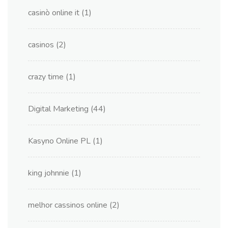
casinò online it
(1)
casinos
(2)
crazy time
(1)
Digital Marketing
(44)
Kasyno Online PL
(1)
king johnnie
(1)
melhor cassinos online
(2)