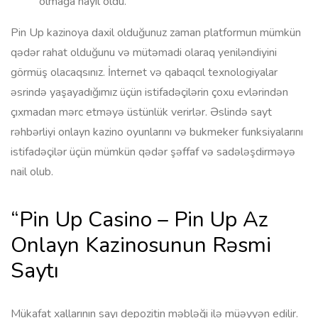
olmağa nayil oldu.
Pin Up kazinoya daxil olduğunuz zaman platformun mümkün
qədər rahat olduğunu və mütəmadi olaraq yeniləndiyini
görmüş olacaqsınız. İnternet və qabaqcıl texnologiyalar
əsrində yaşayadığımız üçün istifadəçilərin çoxu evlərindən
çıxmadan mərc etməyə üstünlük verirlər. Əslində sayt
rəhbərliyi onlayn kazino oyunlarını və bukmeker funksiyalarını
istifadəçilər üçün mümkün qədər şəffaf və sadələşdirməyə
nail olub.
“Pin Up Casino – Pin Up Az
Onlayn Kazinosunun Rəsmi
Saytı
Mükafat xallarının sayı depozitin məbləği ilə müəyyən edilir.