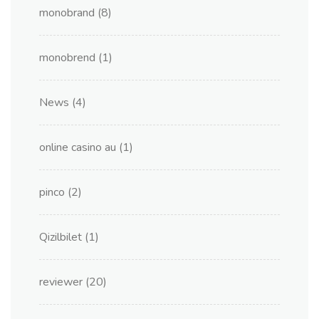
monobrand
(8)
monobrend
(1)
News
(4)
online casino au
(1)
pinco
(2)
Qizilbilet
(1)
reviewer
(20)