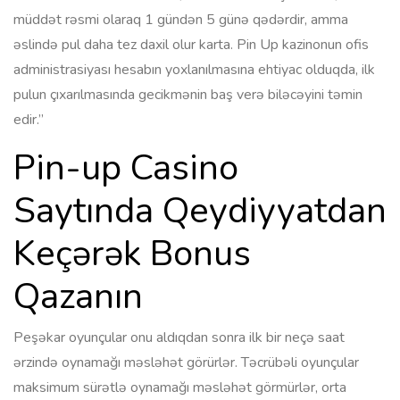
müddət rəsmi olaraq 1 gündən 5 günə qədərdir, amma
əslində pul daha tez daxil olur karta. Pin Up kazinonun ofis
administrasiyası hesabın yoxlanılmasına ehtiyac olduqda, ilk
pulun çıxarılmasında gecikmənin baş verə biləcəyini təmin
edir.”
Pin-up Casino
Saytında Qeydiyyatdan
Keçərək Bonus
Qazanın
Peşəkar oyunçular onu aldıqdan sonra ilk bir neçə saat
ərzində oynamağı məsləhət görürlər. Təcrübəli oyunçular
maksimum sürətlə oynamağı məsləhət görmürlər, orta